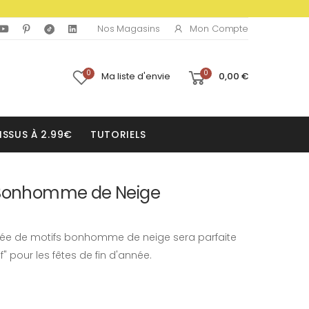
Mon Compte
Nos Magasins
0
0
Ma liste d'envie
0,00 €
ISSUS À 2.99€
TUTORIELS
e Bonhomme de Neige
imée de motifs bonhomme de neige sera parfaite
f" pour les fêtes de fin d'année.