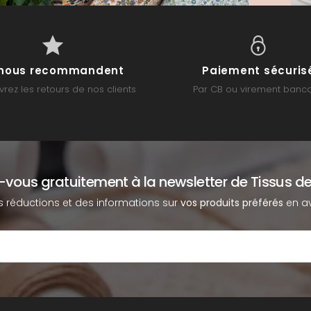
s nous recommandent
Paiement sécuris
rez les retours de nos clients
Par CB ou virement banca
z-vous gratuitement à la newsletter de Tissus de
s réductions et des informations sur
vos produits préférés
en av