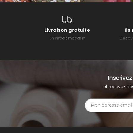
Livraison gratuite
Il
En retrait magasin
Découv
Inscrive
et recevez de