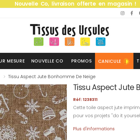
Nouvelle Co, livraison offerte en magasin !
UR MESURE
NOUVELLE CO
PROMOS
T
CANICULE
Tissu Aspect Jute Bonhomme De Neige
Tissu Aspect Jut
Réf: 1238311
Cette toile aspect jute impr
pour vos projets "do it yoursel
Plus d'informations