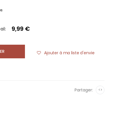
es
9,99 €
al:
ER
Ajouter à ma liste d'envie
Partager:
<>