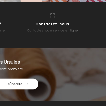
é
Contactez-nous
ire
Contactez notre service en ligne
s Ursules
ant première.
S'inscrire