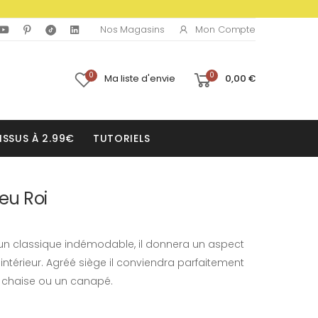
Mon Compte
Nos Magasins
0
0
Ma liste d'envie
0,00 €
ISSUS À 2.99€
TUTORIELS
leu Roi
st un classique indémodable, il donnera un aspect
intérieur. Agréé siège il conviendra parfaitement
ne chaise ou un canapé.