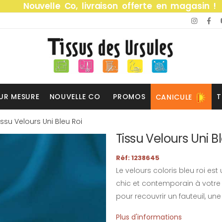
Nouvelle Co, livraison offerte en magasin !
UR MESURE
NOUVELLE CO
PROMOS
T
CANICULE
issu Velours Uni Bleu Roi
Tissu Velours Uni B
Réf: 1238645
Le velours coloris bleu roi e
chic et contemporain à votre 
pour recouvrir un fauteuil, u
Plus d'informations