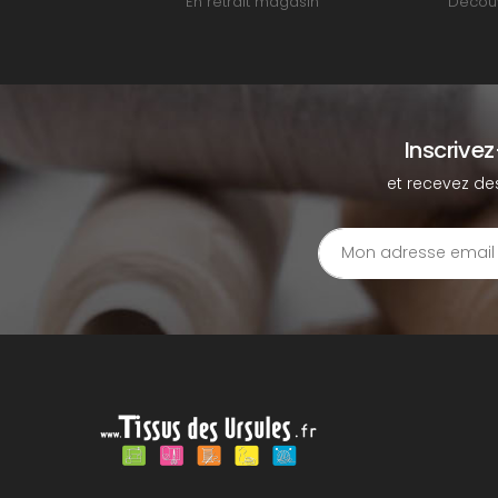
En retrait magasin
Découv
Inscrive
et recevez de