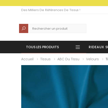
Des Milliers De Références De Tissus !
Recherche
TOUS LES PRODUITS
RIDEAUX S
Accueil
Tissus
ABC Du Tissu
Velours
T