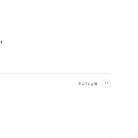
es
Partager:
<>