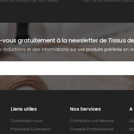
rez les retours de nos clients
Par CB ou virement banca
z-vous gratuitement à la newsletter de Tissus de
s réductions et des informations sur
vos produits préférés
en av
Liens utiles
Nos Services
A
Contactez-nous
Confection sur Mesure
Qu
Paiement & Livraison
Compte Professionnel
No