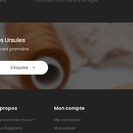
ire
Contactez notre service en ligne
s Ursules
ant première.
S'inscrire
 propos
Mon compte
i sommes-nous ?
Me connecter
s Magasins
Mon panier