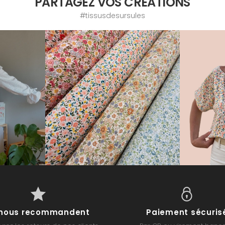
PARTAGEZ VOS CRÉATIONS
#tissusdesursules
s nous recommandent
Paiement sécuris