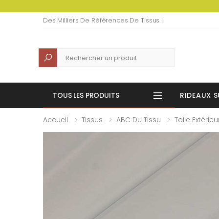
Des Milliers De Références De Tissus !
Recherche
TOUS LES PRODUITS
RIDEAUX S
Accueil
Tissus
ABC Du Tissu
Toile Extérieu