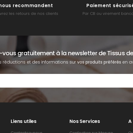
s nous recommandent
Paiement sécuris
rez les retours de nos clients
Par CB ou virement banca
z-vous gratuitement à la newsletter de Tissus de
s réductions et des informations sur
vos produits préférés
en av
Liens utiles
Nos Services
A
Contactez-nous
Confection sur Mesure
Qu