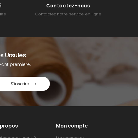
é
Contactez-nous
ire
Contactez notre service en ligne
s Ursules
ant première.
S'inscrire
 propos
Mon compte
i sommes-nous ?
Me connecter