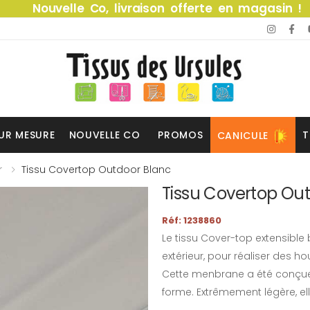
Nouvelle Co, livraison offerte en magasin !
UR MESURE
NOUVELLE CO
PROMOS
T
CANICULE
r
Tissu Covertop Outdoor Blanc
Tissu Covertop Ou
Réf: 1238860
Le tissu Cover-top extensible
extérieur, pour réaliser des 
Cette menbrane a été conçue
forme. Extrêmement légère, elle