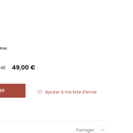
tres
49,00 €
al:
ER
Ajouter à ma liste d'envie
Partager:
<>