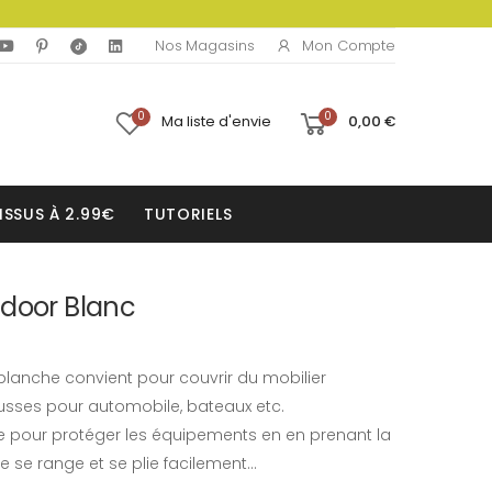
Mon Compte
Nos Magasins
0
0
Ma liste d'envie
0,00 €
ISSUS À 2.99€
TUTORIELS
tdoor Blanc
 blanche convient pour couvrir du mobilier
housses pour automobile, bateaux etc.
 pour protéger les équipements en en prenant la
 se range et se plie facilement...