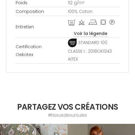
Poids
112 g/m²
Composition
100% Coton
R d j ( *
Entretien
Voir la légende
STANDARD 100
Certification
CLASSE I : 2018OK1343
Oekotex
AITEX
PARTAGEZ VOS CRÉATIONS
#tissusdesursules