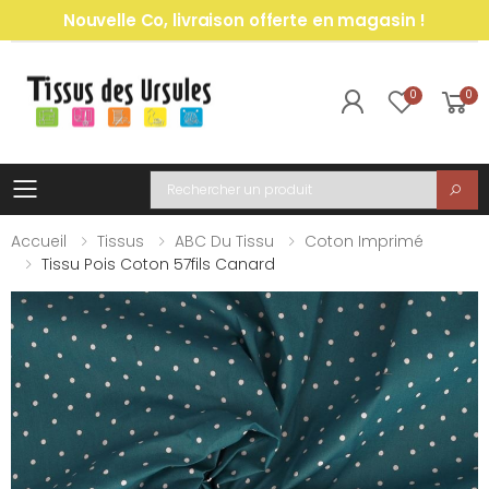
Nouvelle Co, livraison offerte en magasin !
0
0
Toggle mobile menu
Recherche
Accueil
Tissus
ABC Du Tissu
Coton Imprimé
Tissu Pois Coton 57fils Canard