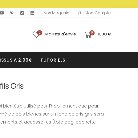
Mon Compte
Nos Magasins
0
0
Ma liste d'envie
0,00 €
ISSUS À 2.99€
TUTORIELS
ils Gris
 bien être utilisé pour l'habillement que pour
mé de pois blancs sur un fond coloris gris sera
tements et accessoires (tote bag, pochette,