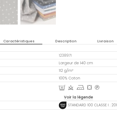
Caractéristiques
Description
Livraison
1238971
Largeur de 140 cm
112 g/m²
100% Coton
R d j ( *
Voir la légende
STANDARD 100 CLASSE I : 20