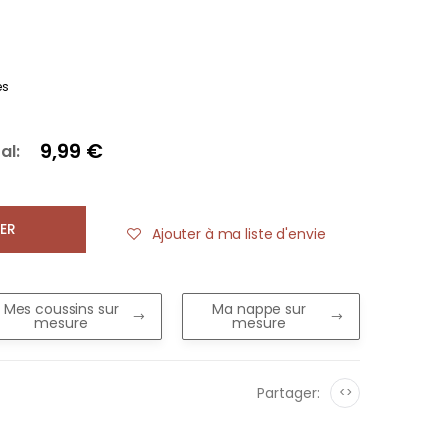
es
9,99 €
al:
ER
Ajouter à ma liste d'envie
Mes coussins sur
Ma nappe sur
mesure
mesure
Partager:
<>