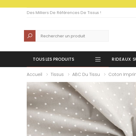
Des Milliers De Références De Tissus !
Recherche
TOUS LES PRODUITS
RIDEAUX S
Accueil
Tissus
ABC Du Tissu
Coton Impr