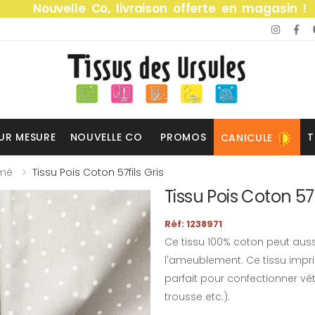
Nouvelle Co, livraison offerte en magasin !
UR MESURE
NOUVELLE CO
PROMOS
T
CANICULE
imé
Tissu Pois Coton 57fils Gris
Tissu Pois Coton 57f
Réf: 1238971
Ce tissu 100% coton peut aussi
l'ameublement. Ce tissu impri
parfait pour confectionner vê
trousse etc.).