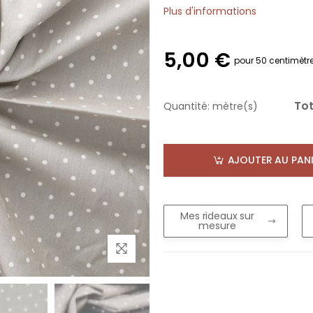
Plus d'informations
5,00 €
pour 50 centimètr
Tot
Quantité:
mètre(s)
AJOUTER AU PANI
Mes rideaux sur
mesure