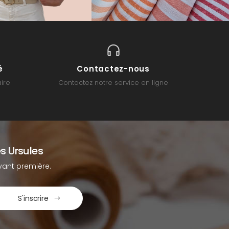
é
Contactez-nous
ire
Contactez notre service en ligne
s Ursules
ant première.
S'inscrire