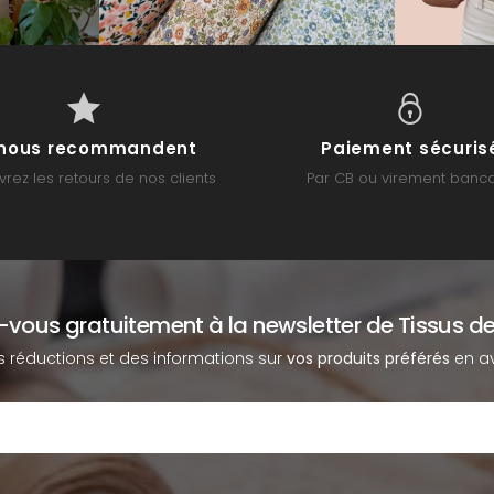
s nous recommandent
Paiement sécuris
rez les retours de nos clients
Par CB ou virement banca
z-vous gratuitement à la newsletter de Tissus de
s réductions et des informations sur
vos produits préférés
en av