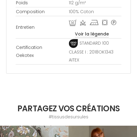
Poids
112 g/m²
Composition
100% Coton
R d j ( *
Entretien
Voir la légende
STANDARD 100
Certification
CLASSE I : 2018OK1343
Oekotex
AITEX
PARTAGEZ VOS CRÉATIONS
#tissusdesursules