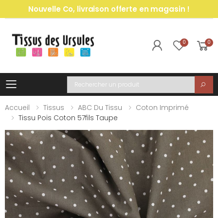
Nouvelle Co, livraison offerte en magasin !
0
0
Toggle mobile menu
Recherche
Accueil
Tissus
ABC Du Tissu
Coton Imprimé
Tissu Pois Coton 57fils Taupe