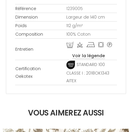
Référence
1239005
Dimension
Largeur de 140 cm
Poids
112 g/m²
Composition
100% Coton
R d j ( *
Entretien
Voir la légende
STANDARD 100
Certification
CLASSE I : 2018OK1343
Oekotex
AITEX
VOUS AIMEREZ AUSSI