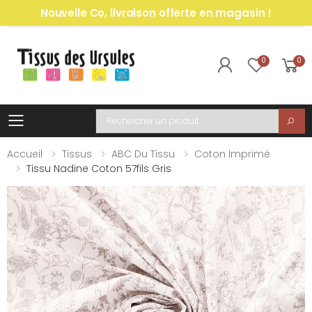
Nouvelle Co, livraison offerte en magasin !
0
0
Toggle mobile menu
Recherche
Accueil
Tissus
ABC Du Tissu
Coton Imprimé
Tissu Nadine Coton 57fils Gris