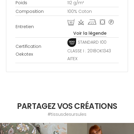
Poids
112 g/m²
Composition
100% Coton
R d j ( *
Entretien
Voir la légende
STANDARD 100
Certification
CLASSE I : 2018OK1343
Oekotex
AITEX
PARTAGEZ VOS CRÉATIONS
#tissusdesursules