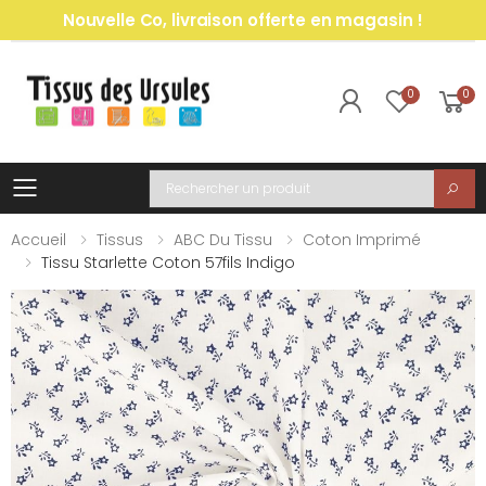
Nouvelle Co, livraison offerte en magasin !
0
0
Toggle mobile menu
Recherche
Accueil
Tissus
ABC Du Tissu
Coton Imprimé
Tissu Starlette Coton 57fils Indigo