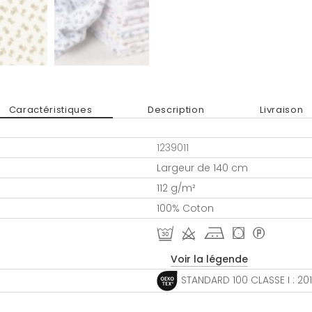
Caractéristiques
Description
Livraison
1239011
Largeur de 140 cm
112 g/m²
100% Coton
R d j ( *
Voir la légende
STANDARD 100 CLASSE I : 20