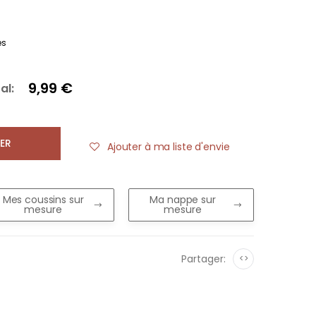
es
9,99 €
al:
ER
Ajouter à ma liste d'envie
Mes coussins sur
Ma nappe sur
mesure
mesure
Partager:
<>