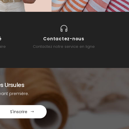
é
Contactez-nous
ire
Contactez notre service en ligne
s Ursules
ant première.
S'inscrire