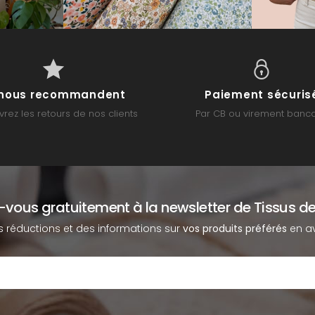
s nous recommandent
Paiement sécuris
rez les retours de nos clients
Par CB ou virement banca
z-vous gratuitement à la newsletter de Tissus de
s réductions et des informations sur
vos produits préférés
en av