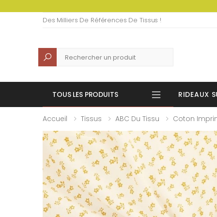
Des Milliers De Références De Tissus !
Recherche
TOUS LES PRODUITS
RIDEAUX S
Accueil
Tissus
ABC Du Tissu
Coton Impr