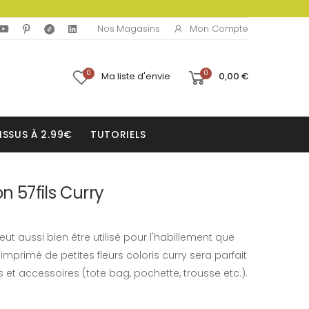
Mon Compte
Nos Magasins
0
0
Ma liste d'envie
0,00 €
ISSUS À 2.99€
TUTORIELS
on 57fils Curry
eut aussi bien être utilisé pour l'habillement que
mprimé de petites fleurs coloris curry sera parfait
et accessoires (tote bag, pochette, trousse etc.).