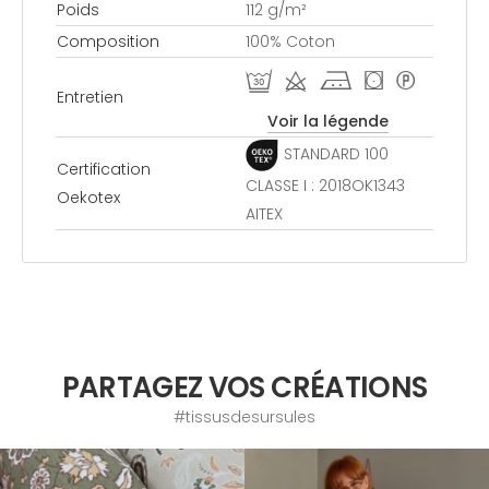
Poids
112 g/m²
Composition
100% Coton
R d j ( *
Entretien
Voir la légende
STANDARD 100
Certification
CLASSE I : 2018OK1343
Oekotex
AITEX
PARTAGEZ VOS CRÉATIONS
#tissusdesursules