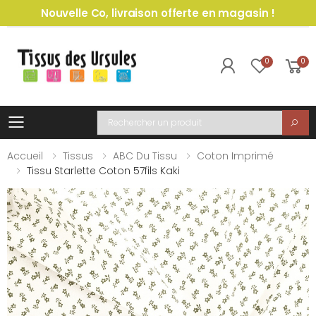
Nouvelle Co, livraison offerte en magasin !
0
0
Toggle mobile menu
Recherche
Accueil
Tissus
ABC Du Tissu
Coton Imprimé
Tissu Starlette Coton 57fils Kaki