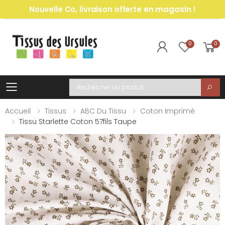
Nouvelle Co, livraison offerte en magasin !
0
0
Toggle mobile menu
Recherche
Accueil
Tissus
ABC Du Tissu
Coton Imprimé
Tissu Starlette Coton 57fils Taupe