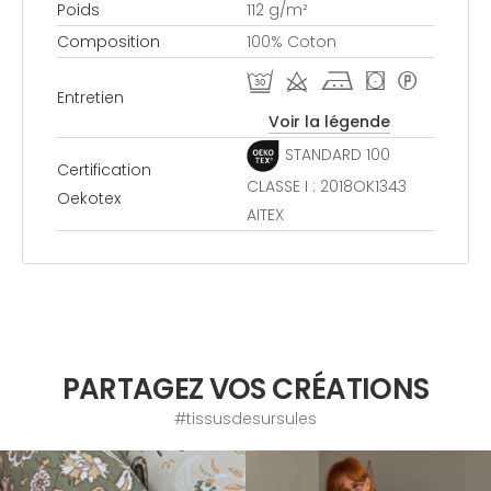
Poids
112 g/m²
Composition
100% Coton
R d j ( *
Entretien
Voir la légende
STANDARD 100
Certification
CLASSE I : 2018OK1343
Oekotex
AITEX
PARTAGEZ VOS CRÉATIONS
#tissusdesursules