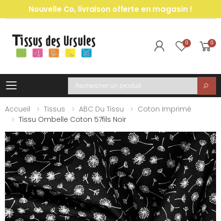
Nouvelle Co, livraison offerte en magasin !
0
0
Toggle mobile menu
Recherche
Accueil
Tissus
ABC Du Tissu
Coton Imprimé
Tissu Ombelle Coton 57fils Noir