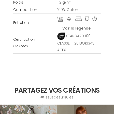
Poids
112 g/m²
Composition
100% Coton
R d j ( *
Entretien
Voir la légende
STANDARD 100
Certification
CLASSE I : 2018OK1343
Oekotex
AITEX
PARTAGEZ VOS CRÉATIONS
#tissusdesursules