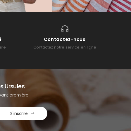
é
Contactez-nous
ire
Contactez notre service en ligne
s Ursules
ant première.
S'inscrire