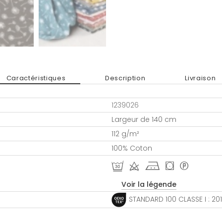
Caractéristiques
Description
Livraison
1239026
Largeur de 140 cm
112 g/m²
100% Coton
R d j ( *
Voir la légende
STANDARD 100 CLASSE I : 20