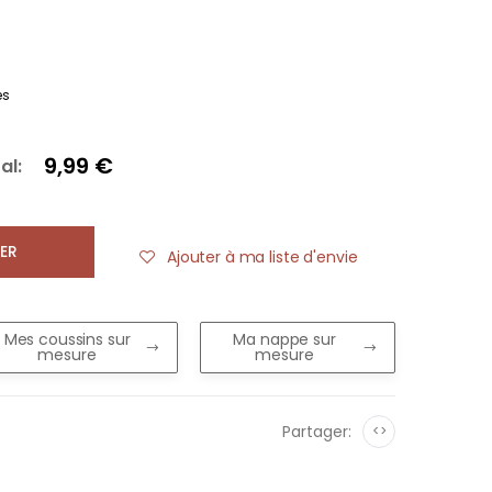
es
9,99 €
al:
ER
Ajouter à ma liste d'envie
Mes coussins sur
Ma nappe sur
mesure
mesure
Partager:
<>