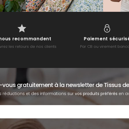
s nous recommandent
Paiement sécuris
rez les retours de nos clients
Par CB ou virement banca
z-vous gratuitement à la newsletter de Tissus de
s réductions et des informations sur
vos produits préférés
en av