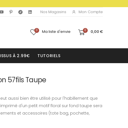
Mon Compte
Nos Magasins
0
0
Ma liste d'envie
0,00 €
ISSUS À 2.99€
TUTORIELS
n 57fils Taupe
ut aussi bien être utilisé pour l'habillement que
imprimé d'un petit motif floral sur fond taupe sera
tements et accessoires (tote bag, pochette,