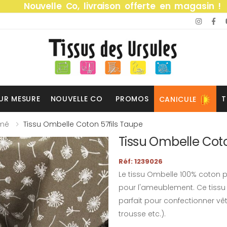
Nouvelle Co, livraison offerte en magasin !
UR MESURE
NOUVELLE CO
PROMOS
T
CANICULE
imé
Tissu Ombelle Coton 57fils Taupe
Tissu Ombelle Coto
Réf: 1239026
Le tissu Ombelle 100% coton pe
pour l'ameublement. Ce tissu 
parfait pour confectionner vê
trousse etc.).