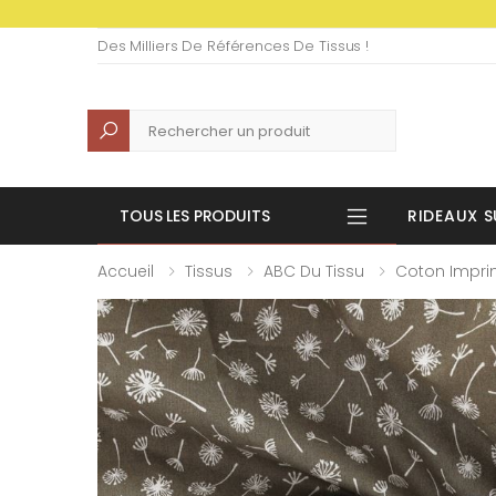
Des Milliers De Références De Tissus !
Recherche
TOUS LES PRODUITS
RIDEAUX S
Accueil
Tissus
ABC Du Tissu
Coton Impr