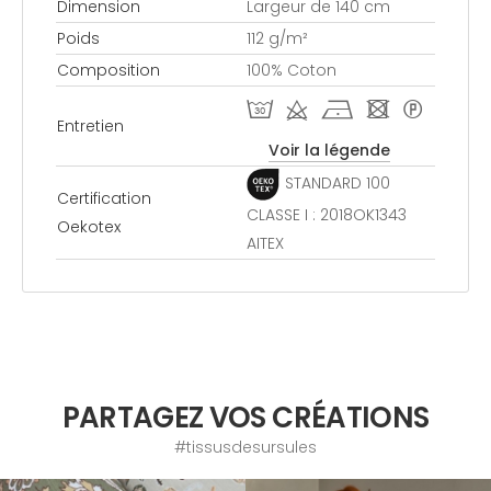
Dimension
Largeur de 140 cm
Poids
112 g/m²
Composition
100% Coton
T d h - *
Entretien
Voir la légende
STANDARD 100
Certification
CLASSE I : 2018OK1343
Oekotex
AITEX
PARTAGEZ VOS CRÉATIONS
#tissusdesursules