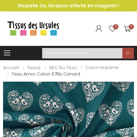
Nouvelle Co, livraison offerte en magasin !
0
0
Toggle mobile menu
Recherche
Accueil
Tissus
ABC Du Tissu
Coton Imprimé
Tissu Amor Coton 57fils Canard