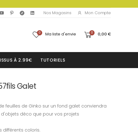
Mon Compte
Nos Magasins
0
0
Ma liste d'envie
0,00 €
ISSUS À 2.99€
TUTORIELS
7fils Galet
e feuilles de Ginko sur un fond galet conviendra
 d'objets déco que pour vos projets
ifférents coloris.