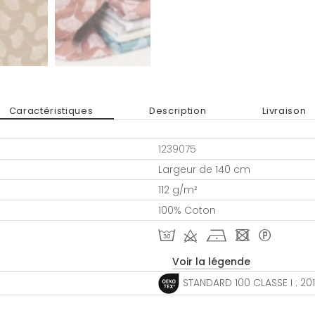
Caractéristiques
Description
Livraison
1239075
Largeur de 140 cm
112 g/m²
100% Coton
T d h - *
Voir la légende
STANDARD 100 CLASSE I : 20