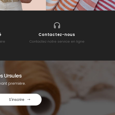
é
Contactez-nous
ire
Contactez notre service en ligne
s Ursules
ant première.
S'inscrire