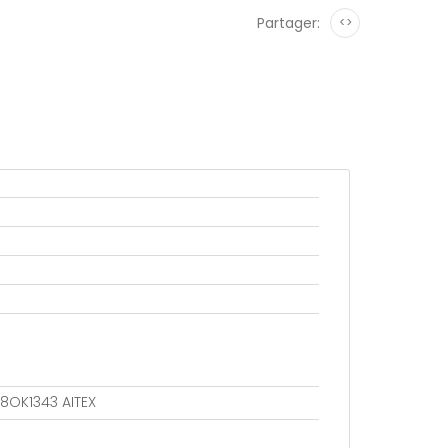
Partager:
<>
18OK1343 AITEX