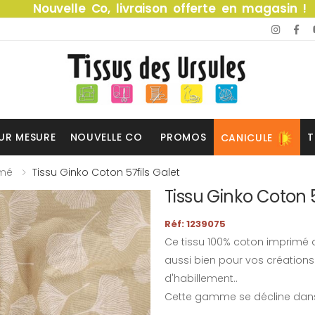
Nouvelle Co, livraison offerte en magasin !
UR MESURE
NOUVELLE CO
PROMOS
T
CANICULE
imé
Tissu Ginko Coton 57fils Galet
Tissu Ginko Coton 5
Réf: 1239075
Ce tissu 100% coton imprimé d
aussi bien pour vos créations
d'habillement..
Cette gamme se décline dans d