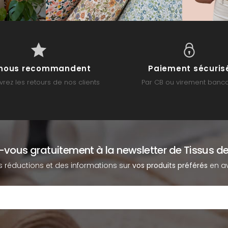
s nous recommandent
Paiement sécuris
rez les retours de nos clients
Par CB ou virement banca
z-vous gratuitement à la newsletter de Tissus de
s réductions et des informations sur
vos produits préférés
en av