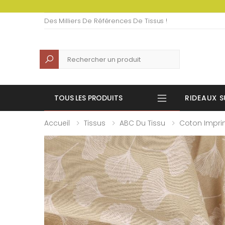
Des Milliers De Références De Tissus !
Recherche
TOUS LES PRODUITS
RIDEAUX S
Accueil
Tissus
ABC Du Tissu
Coton Impr