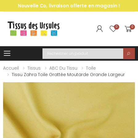
Nouvelle Co, livraison offerte en magasin !
0
0
Toggle mobile menu
Recherche
Accueil
Tissus
ABC Du Tissu
Toile
Tissu Zahra Toile Grattée Moutarde Grande Largeur