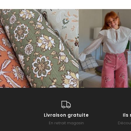
Livraison gratuite
Il
En retrait magasin
Découv