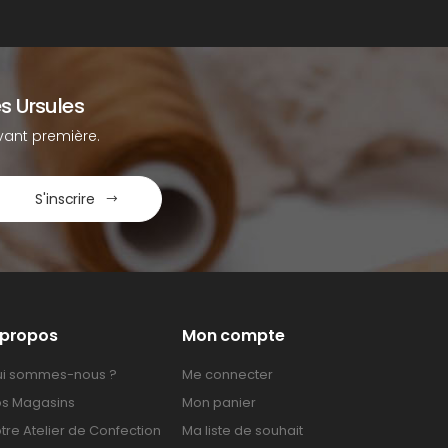
s Ursules
ant première.
S'inscrire
 propos
Mon compte
i sommes-nous ?
Me connecter
s Magasins
Mon panier
tre Atelier de Confection
Ma liste de souhait