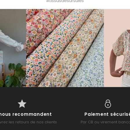
#tissusdesursules
s nous recommandent
Paiement sécuris
rez les retours de nos clients
Par CB ou virement banca