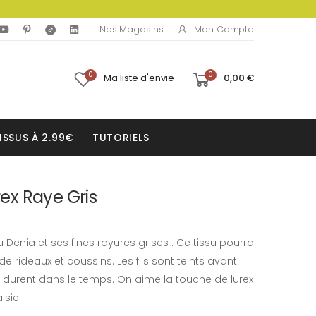
Mon Compte
Nos Magasins
0
0
Ma liste d'envie
0,00 €
ISSUS À 2.99€
TUTORIELS
rex Raye Gris
Denia et ses fines rayures grises . Ce tissu pourra
 de rideaux et coussins. Les fils sont teints avant
 durent dans le temps. On aime la touche de lurex
isie.