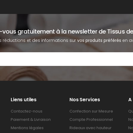
z-vous gratuitement à la newsletter de Tissus de
s réductions et des informations sur
vos produits préférés
en av
Liens utiles
Nos Services
A
Contactez-nous
Confection sur Mesure
Qu
Paiement & Livraison
Compte Professionnel
No
Mentions légales
Rideaux avec hauteur
No