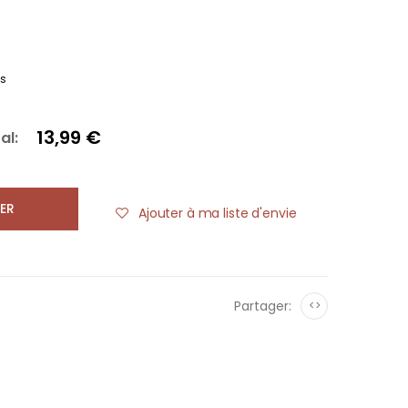
es
13,99 €
al:
ER
Ajouter à ma liste d'envie
Partager:
<>