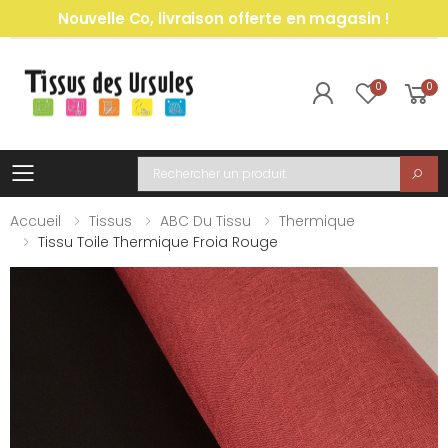
Nouvelle Co, livraison offerte en magasin !
0
0
Toggle mobile menu
Recherche
Accueil
Tissus
ABC Du Tissu
Thermique
Tissu Toile Thermique Froia Rouge