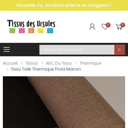
Nouvelle Co, livraison offerte en magasin !
0
0
Toggle mobile menu
Recherche
Accueil
Tissus
ABC Du Tissu
Thermique
Tissu Toile Thermique Froia Marron