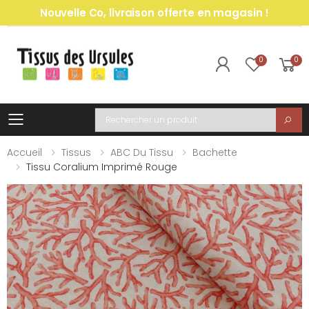
Nouvelle Co, livraison offerte en magasin !
0
0
Toggle mobile menu
Recherche
Accueil
Tissus
ABC Du Tissu
Bachette
Tissu Coralium Imprimé Rouge