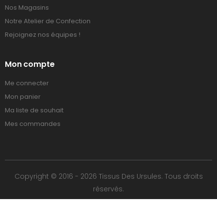
Nos Magasins
Notre Atelier de Confection
Rejoignez nos équipes !
Mon compte
Me connecter
Mon panier
Ma liste de souhait
Mes commandes
Copyright © 2016 - 2026 Tissus Des Ursules. Tous droits
réservés.