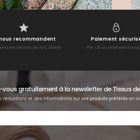
s nous recommandent
Paiement sécuris
rez les retours de nos clients
Par CB ou virement banca
z-vous gratuitement à la newsletter de Tissus de
s réductions et des informations sur
vos produits préférés
en av