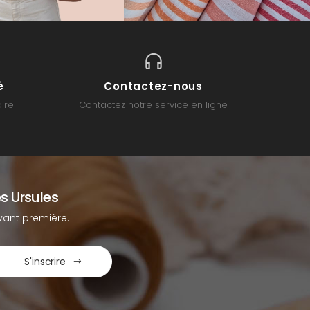
é
Contactez-nous
ire
Contactez notre service en ligne
s Ursules
ant première.
S'inscrire