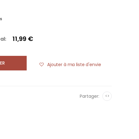
es
11,99 €
al:
ER
Ajouter à ma liste d'envie
Partager:
<>