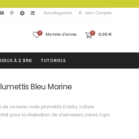
Mon Compte
Nos Magasins
0
0
Ma liste d'envie
0,00 €
ISSUS À 2.99€
TUTORIELS
Plumettis Bleu Marine
 de ce beau voile plumettis Dobby coloris
rfait pour la réalisation de chemisiers, robes, tops