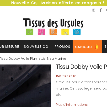
Nouvelle Co, livraison offerte en magasin !
UR MESURE
NOUVELLE CO
PROMOS
T
CANICULE
Tissu Dobby Voile Plumettis Bleu Marine
Tissu Dobby Voile 
Réf: 1252517
Craquez pour la transparence
marine. Ce tissu léger sera pa
etc.
Plus d'informations