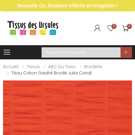
Nouvelle Co, livraison offerte en magasin !
0
0
Toggle mobile menu
Recherche
Accueil
Tissus
ABC Du Tissu
Broderie
Tissu Coton Gaufré Brodé Julia Corail