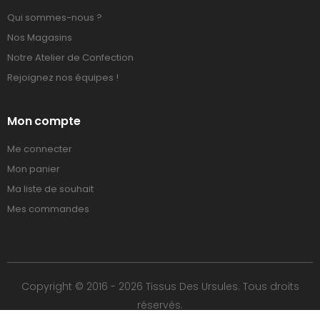
Qui sommes-nous ?
Nos Magasins
Notre Atelier de Confection
Rejoignez nos équipes !
Mon compte
Me connecter
Mon panier
Ma liste de souhait
Mes commandes
Copyright © 2016 - 2026 Tissus Des Ursules. Tous droits
réservés.