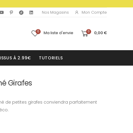
Mon Compte
Nos Magasins
0
0
Ma liste d'envie
0,00 €
ISSUS À 2.99€
TUTORIELS
mé Girafes
imé de petites girafes conviendra parfaitement
éco.