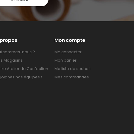
 propos
Mon compte
i sommes-nous ?
Me connecter
s Magasins
Mon panier
tre Atelier de Confection
Ma liste de souhait
joignez nos équipes !
Mes commandes