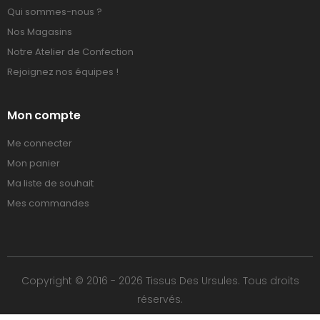
Qui sommes-nous ?
Nos Magasins
Notre Atelier de Confection
Rejoignez nos équipes !
Mon compte
Me connecter
Mon panier
Ma liste de souhait
Mes commandes
Copyright © 2016 - 2026 Tissus Des Ursules. Tous droits
réservés.