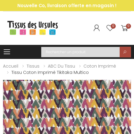
Nouvelle Co, livraison offerte en magasin !
0
0
Toggle mobile menu
Recherche
Accueil
Tissus
ABC Du Tissu
Coton Imprimé
Tissu Coton Imprimé Tikitaka Multico