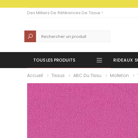
Des Milliers De Références De Tissus !
Recherche
TOUS LES PRODUITS
RIDEAUX S
Accueil
Tissus
ABC Du Tissu
Molleton