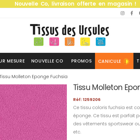
Nouvelle Co, livraison offerte en magasin !
UR MESURE
NOUVELLE CO
PROMOS
T
CANICULE
Tissu Molleton Eponge Fuchsia
Tissu Molleton Epo
Réf: 1259206
Ce tissu coloris fuchsia est 
éponge. Ce tissu est parfait 
des vêtements sportswear o
etc.