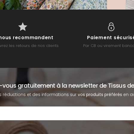
s nous recommandent
Paiement sécuris
rez les retours de nos clients
Par CB ou virement banca
z-vous gratuitement à la newsletter de Tissus de
s réductions et des informations sur
vos produits préférés
en av