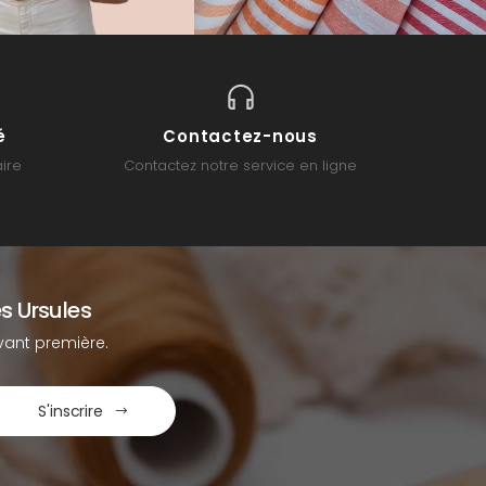
é
Contactez-nous
ire
Contactez notre service en ligne
s Ursules
ant première.
S'inscrire