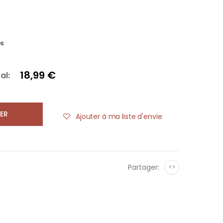
es
18,99 €
al:
ER
Ajouter à ma liste d'envie
Partager:
<>