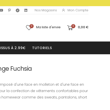
Mon Compte
Nos Magasins
0
0
Ma liste d'envie
0,00 €
ISSUS À 2.99€
TUTORIELS
nge Fuchsia
composé d'une face en molleton et d'une face en
pour la confection de vêtements confortables pour
u homewear comme des sweats, pantalons, short