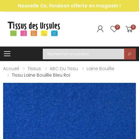
Nouvelle Co, livraison offerte en magasin !
0
0
Toggle mobile menu
Recherche
Accueil
Tissus
ABC Du Tissu
Laine Bouillie
Tissu Laine Bouillie Bleu Roi