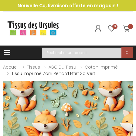
Nouvelle Co, livraison offerte en magasin !
0
0
Toggle mobile menu
Recherche
Accueil
Tissus
ABC Du Tissu
Coton Imprimé
Tissu Imprimé Zorri Renard Effet 3d Vert