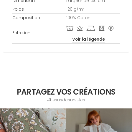
Dimension
Largeur de 140 cm
Poids
120 g/m²
Composition
100% Coton
T d h - *
Entretien
Voir la légende
PARTAGEZ VOS CRÉATIONS
#tissusdesursules