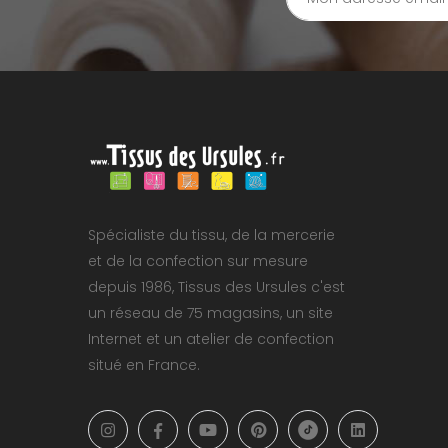
Spécialiste du tissu, de la mercerie
et de la confection sur mesure
depuis 1986, Tissus des Ursules c'est
un réseau de 75 magasins, un site
Internet et un atelier de confection
situé en France.