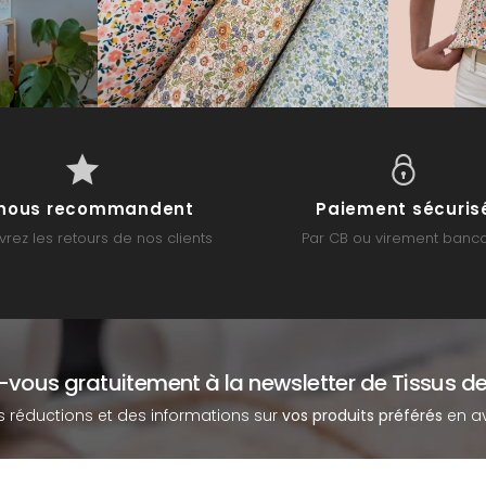
s nous recommandent
Paiement sécuris
rez les retours de nos clients
Par CB ou virement banca
z-vous gratuitement à la newsletter de Tissus de
s réductions et des informations sur
vos produits préférés
en av