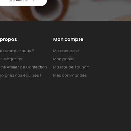
 propos
Mon compte
i sommes-nous ?
Me connecter
s Magasins
Mon panier
tre Atelier de Confection
Ma liste de souhait
joignez nos équipes !
Mes commandes