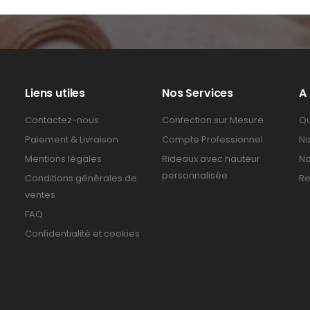
Liens utiles
Nos Services
A
Contactez-nous
Confection sur Mesure
Qu
Paiement & Livraison
Compte Professionnel
No
Mentions légales
Rideaux avec hauteur
No
personnalisée
Conditions générales de
Re
ventes
FAQ
Confidentialité et cookies