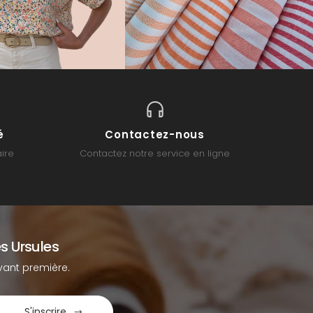
é
Contactez-nous
ire
Contactez notre service en ligne
s Ursules
ant première.
S'inscrire