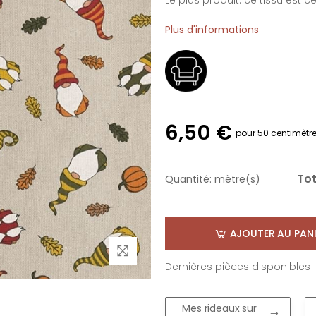
Le plus produit: ce tissu est cert
Plus d'informations
6,50 €
pour 50 centimètr
Tot
Quantité:
mètre(s)
AJOUTER AU PANI
Dernières pièces disponibles
Mes rideaux sur