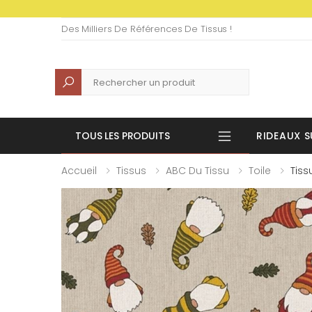
Des Milliers De Références De Tissus !
Recherche
TOUS LES PRODUITS
RIDEAUX S
Accueil
Tissus
ABC Du Tissu
Toile
Tiss