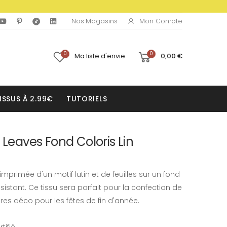
Mon Compte
Nos Magasins
0
0
Ma liste d'envie
0,00 €
ISSUS À 2.99€
TUTORIELS
 Leaves Fond Coloris Lin
primée d'un motif lutin et de feuilles sur un fond
résistant. Ce tissu sera parfait pour la confection de
res déco pour les fêtes de fin d'année.