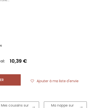
ifié...
es
10,39 €
al:
ER
Ajouter à ma liste d'envie
Mes coussins sur
Ma nappe sur