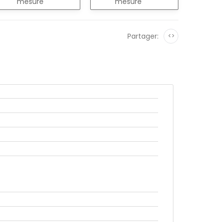
mesure
mesure
Partager:
<>