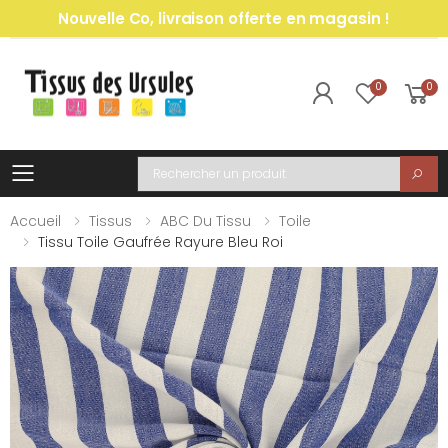
Nouvelle Co, livraison offerte en magasin !
0
0
Toggle mobile menu
Recherche
Accueil
Tissus
ABC Du Tissu
Toile
Tissu Toile Gaufrée Rayure Bleu Roi