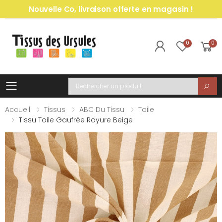
Nouvelle Co, livraison offerte en magasin !
0
0
Toggle mobile menu
Recherche
Accueil
Tissus
ABC Du Tissu
Toile
Tissu Toile Gaufrée Rayure Beige