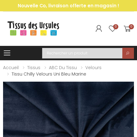
Nouvelle Co, livraison offerte en magasin !
0
0
Toggle mobile menu
Recherche
Accueil
Tissus
ABC Du Tissu
Velours
Tissu Chilly Velours Uni Bleu Marine