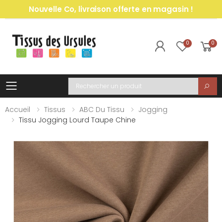
Nouvelle Co, livraison offerte en magasin !
0
0
Toggle mobile menu
Recherche
Accueil
Tissus
ABC Du Tissu
Jogging
Tissu Jogging Lourd Taupe Chine