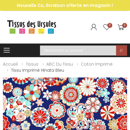
Nouvelle Co, livraison offerte en magasin !
0
0
Toggle mobile menu
Recherche
Accueil
Tissus
ABC Du Tissu
Coton Imprimé
Tissu Imprimé Hinata Bleu