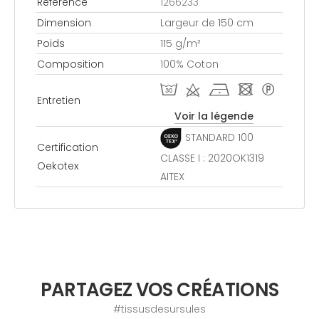
Référence
1266233
Dimension
Largeur de 150 cm
Poids
115 g/m²
Composition
100% Coton
T d h - *
Entretien
Voir la légende
STANDARD 100
Certification
CLASSE I : 2020OK1319
Oekotex
AITEX
PARTAGEZ VOS CRÉATIONS
#tissusdesursules