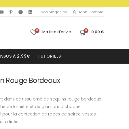
Mon Compte
Nos Magasins
0
0
Ma liste d'envie
0,00 €
ISSUS À 2.99€
TUTORIELS
uin Rouge Bordeaux
ent dans ce tissu orné de sequins rouge bordeaux.
che de lumière et de glamour à chaque
 pour la confection de robes de soirée, vestes,
 raffinés