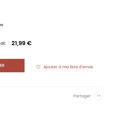
es
21,99 €
al:
ER
Ajouter à ma liste d'envie
Partager:
<>