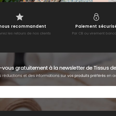
s nous recommandent
Paiement sécuris
rez les retours de nos clients
Par CB ou virement banca
z-vous gratuitement à la newsletter de Tissus de
s réductions et des informations sur
vos produits préférés
en av