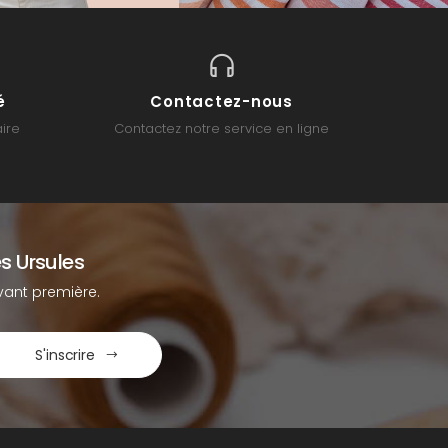
é
Contactez-nous
ire
Contactez notre service en ligne
s Ursules
ant première.
S'inscrire