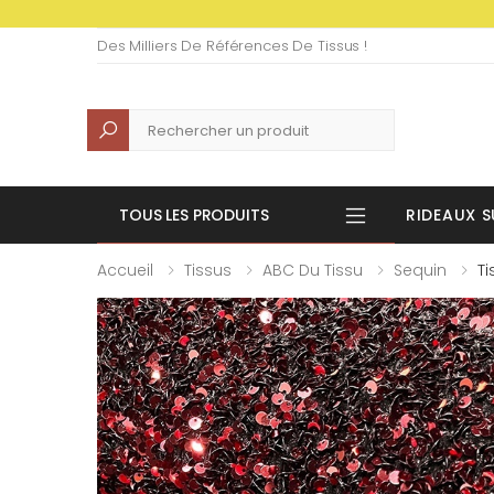
Des Milliers De Références De Tissus !
Recherche
TOUS LES PRODUITS
RIDEAUX S
Accueil
Tissus
ABC Du Tissu
Sequin
T