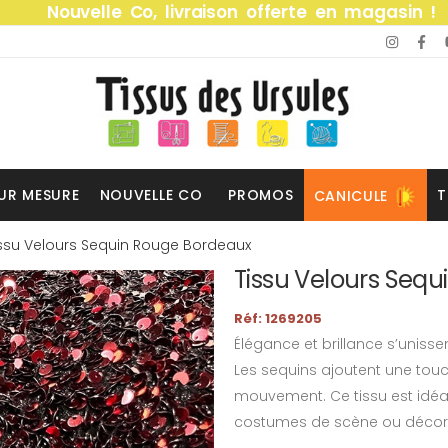
Nouvelle Co, livraison offerte en magasin !
UR MESURE
NOUVELLE CO
PROMOS
T
CANICULE
issu Velours Sequin Rouge Bordeaux
Tissu Velours Seq
Réf: 1269205
Élégance et brillance s’uniss
Les sequins ajoutent une tou
mouvement. Ce tissu est idéal
costumes de scène ou décors