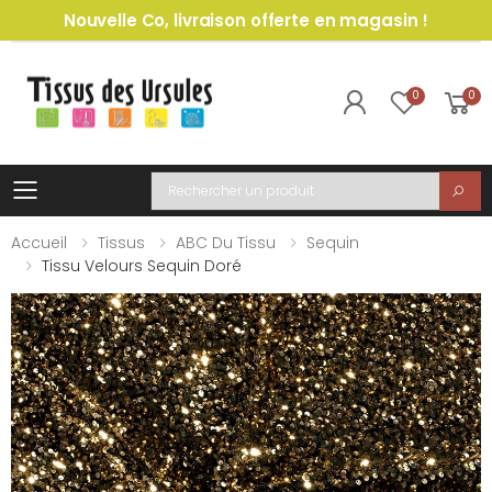
Nouvelle Co, livraison offerte en magasin !
0
0
Toggle mobile menu
Recherche
Accueil
Tissus
ABC Du Tissu
Sequin
Tissu Velours Sequin Doré