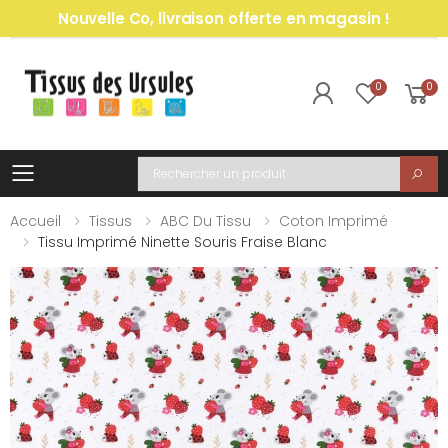
Nouvelle Co, livraison offerte en magasin !
0
0
Toggle mobile menu
Recherche
Accueil
Tissus
ABC Du Tissu
Coton Imprimé
Tissu Imprimé Ninette Souris Fraise Blanc