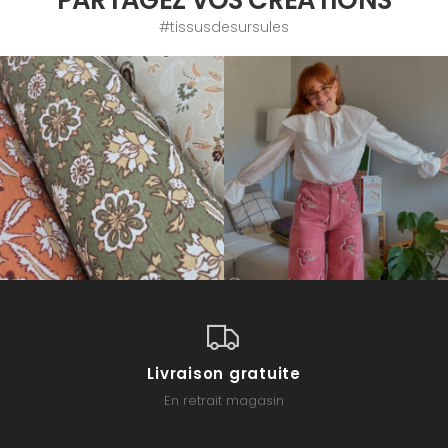
#tissusdesursules
Livraison gratuite
En retrait magasin