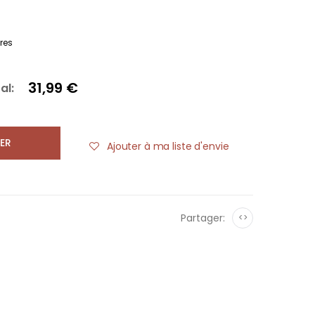
res
31,99 €
al:
ER
Ajouter à ma liste d'envie
Partager:
<>