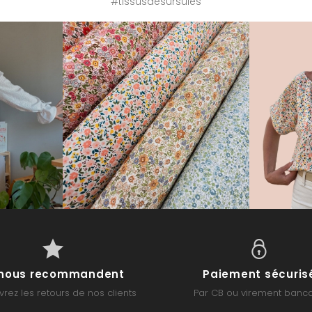
#tissusdesursules
s nous recommandent
Paiement sécuris
rez les retours de nos clients
Par CB ou virement banca