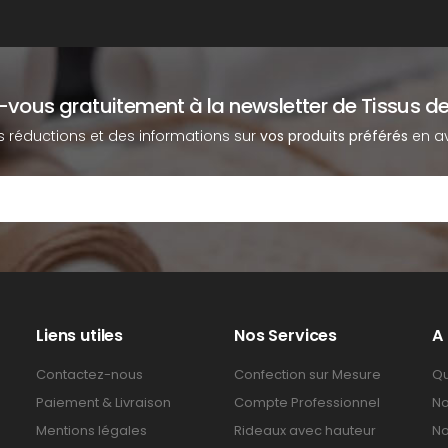
z-vous gratuitement à la newsletter de Tissus de
s réductions et des informations sur
vos produits préférés
en av
Liens utiles
Nos Services
A
Contactez-nous
Confection sur Mesure
Qu
Paiement & Livraison
Compte Professionnel
No
Mentions légales
Rideaux avec hauteur
No