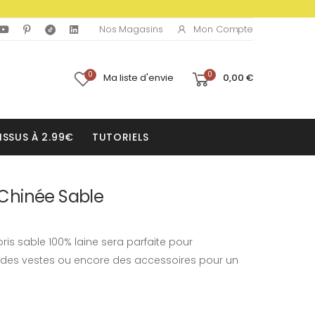
Mon Compte
Nos Magasins
0
0
Ma liste d'envie
0,00 €
ISSUS À 2.99€
TUTORIELS
e Chinée Sable
oris sable 100% laine sera parfaite pour
 des vestes ou encore des accessoires pour un