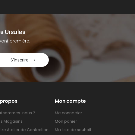
s Ursules
ant première.
S'inscrire
 propos
Mon compte
i sommes-nous ?
Me connecter
s Magasins
Mon panier
tre Atelier de Confection
Ma liste de souhait