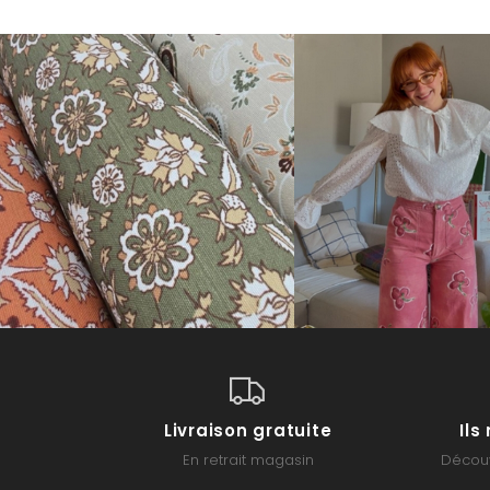
Livraison gratuite
Il
En retrait magasin
Découv