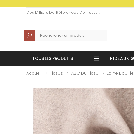
Des Milliers De Références De Tissus !
Recherche
TOUS LES PRODUITS
RIDEAUX S
Accueil
Tissus
ABC Du Tissu
Laine Bouillie