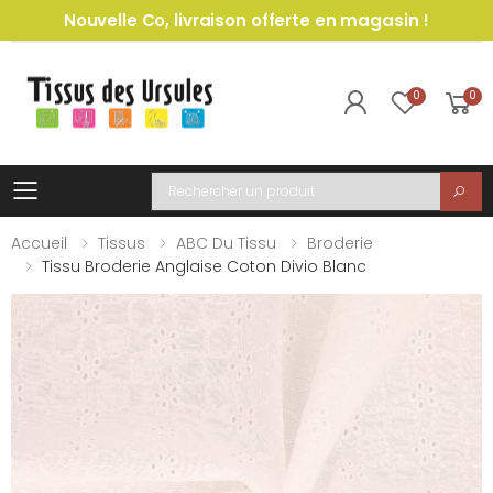
Nouvelle Co, livraison offerte en magasin !
0
0
Toggle mobile menu
Recherche
Accueil
Tissus
ABC Du Tissu
Broderie
Tissu Broderie Anglaise Coton Divio Blanc