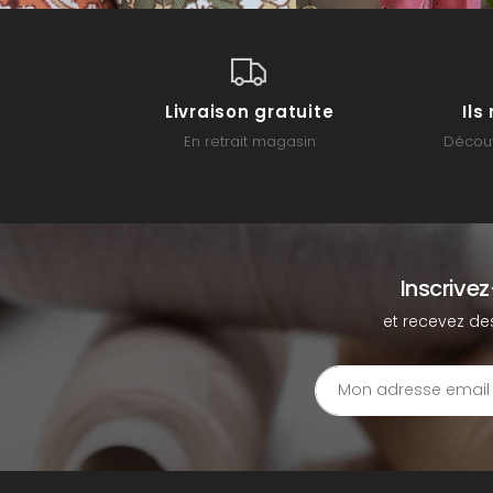
Livraison gratuite
Il
En retrait magasin
Découv
Inscrive
et recevez de