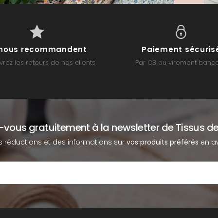
s nous recommandent
Paiement sécuris
rez les retours de nos clients
Par CB ou virement banca
z-vous gratuitement à la newsletter de Tissus de
s réductions et des informations sur
vos produits préférés
en av