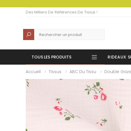
Des Milliers De Références De Tissus !
Recherche
TOUS LES PRODUITS
RIDEAUX S
Accueil
Tissus
ABC Du Tissu
Double Gaz