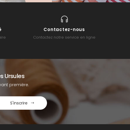
é
Contactez-nous
ire
Contactez notre service en ligne
s Ursules
ant première.
S'inscrire