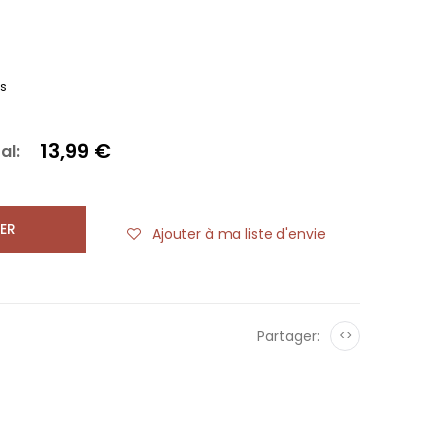
es
13,99 €
al:
ER
Ajouter à ma liste d'envie
Partager:
<>