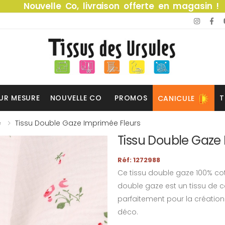
Nouvelle Co, livraison offerte en magasin !
UR MESURE
NOUVELLE CO
PROMOS
T
CANICULE
e
Tissu Double Gaze Imprimée Fleurs
Tissu Double Gaze
Réf: 1272988
Ce tissu double gaze 100% cot
double gaze est un tissu de co
parfaitement pour la créatio
déco.