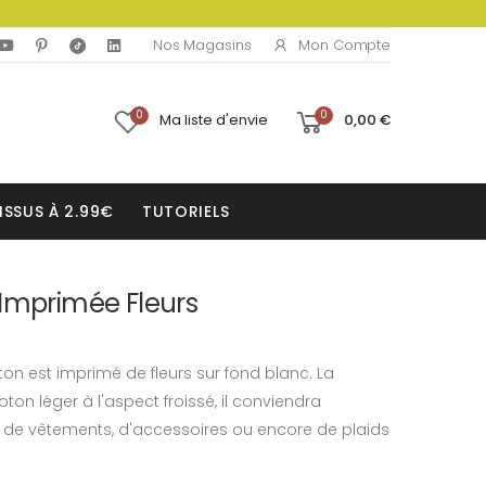
Mon Compte
Nos Magasins
0
0
Ma liste d'envie
0,00 €
ISSUS À 2.99€
TUTORIELS
 Imprimée Fleurs
on est imprimé de fleurs sur fond blanc. La
ton léger à l'aspect froissé, il conviendra
n de vêtements, d'accessoires ou encore de plaids