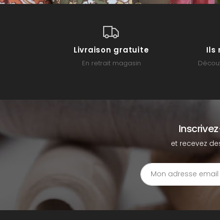
Livraison gratuite
Il
En retrait magasin
Découv
Inscrive
et recevez de