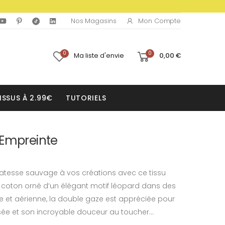
Mon Compte
Nos Magasins
0
0
Ma liste d'envie
0,00 €
ISSUS À 2.99€
TUTORIELS
 Empreinte
atesse sauvage à vos créations avec ce tissu
coton orné d’un élégant motif léopard dans des
e et aérienne, la double gaze est appréciée pour
sée et son incroyable douceur au toucher...