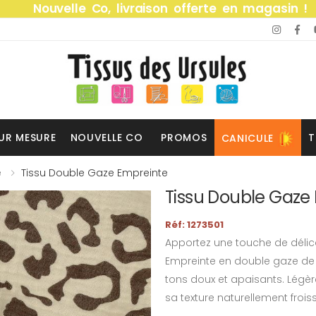
Nouvelle Co, livraison offerte en magasin !
UR MESURE
NOUVELLE CO
PROMOS
T
CANICULE
e
Tissu Double Gaze Empreinte
Tissu Double Gaze
Réf: 1273501
Apportez une touche de délic
Empreinte en double gaze de 
tons doux et apaisants. Légèr
sa texture naturellement frois