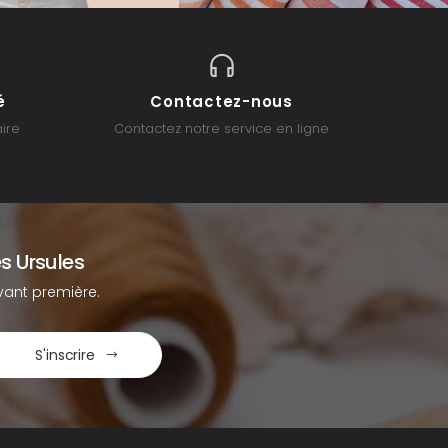
é
Contactez-nous
ire
Contactez notre service en ligne
s Ursules
ant première.
S'inscrire