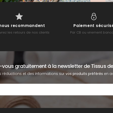
s nous recommandent
Paiement sécuris
rez les retours de nos clients
Par CB ou virement banca
z-vous gratuitement à la newsletter de Tissus de
s réductions et des informations sur
vos produits préférés
en av