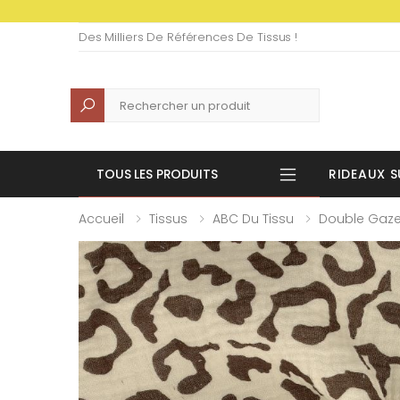
Des Milliers De Références De Tissus !
Recherche
TOUS LES PRODUITS
RIDEAUX S
Accueil
Tissus
ABC Du Tissu
Double Gaz