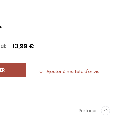
es
13,99 €
al:
ER
Ajouter à ma liste d'envie
Partager:
<>