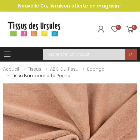
Nouvelle Co, livraison offerte en magasin !
0
0
Toggle mobile menu
Recherche
Accueil
Tissus
ABC Du Tissu
Eponge
Tissu Bambounette Peche