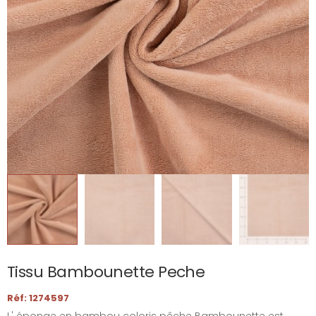
Tissu Bambounette Peche
Réf: 1274597
L' éponge en bambou coloris pêche Bambounette est