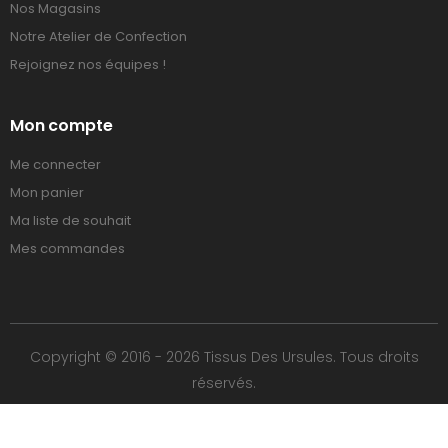
Nos Magasins
Notre Atelier de Confection
Rejoignez nos équipes !
Mon compte
Me connecter
Mon panier
Ma liste de souhait
Mes commandes
Copyright © 2016 - 2026 Tissus Des Ursules. Tous droits
réservés.