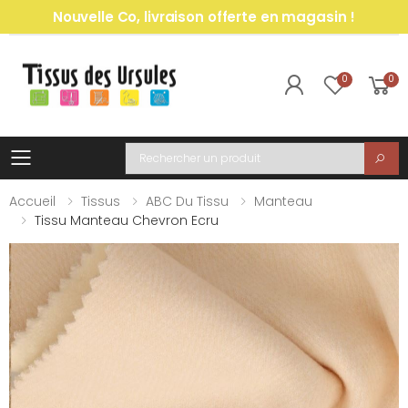
Nouvelle Co, livraison offerte en magasin !
0
0
Toggle mobile menu
Recherche
Accueil
Tissus
ABC Du Tissu
Manteau
Tissu Manteau Chevron Ecru