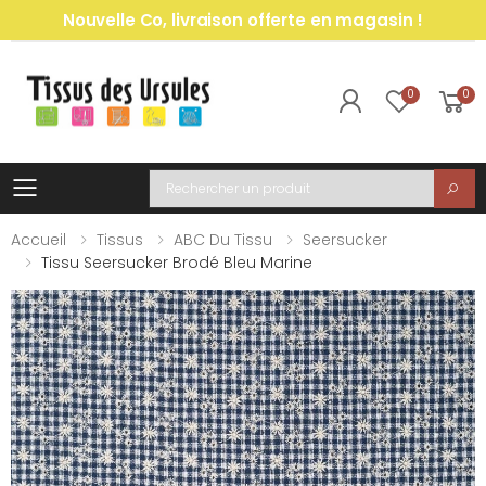
Nouvelle Co, livraison offerte en magasin !
0
0
Toggle mobile menu
Recherche
Accueil
Tissus
ABC Du Tissu
Seersucker
Tissu Seersucker Brodé Bleu Marine