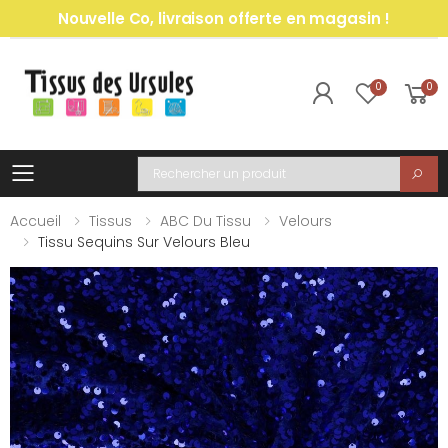
Nouvelle Co, livraison offerte en magasin !
0
0
Toggle mobile menu
Recherche
Accueil
Tissus
ABC Du Tissu
Velours
Tissu Sequins Sur Velours Bleu