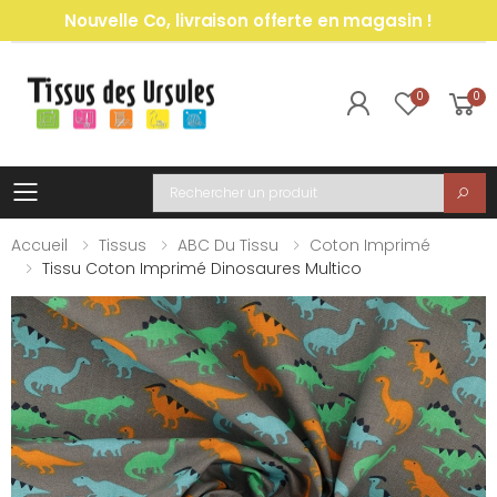
Nouvelle Co, livraison offerte en magasin !
0
0
Toggle mobile menu
Recherche
Accueil
Tissus
ABC Du Tissu
Coton Imprimé
Tissu Coton Imprimé Dinosaures Multico