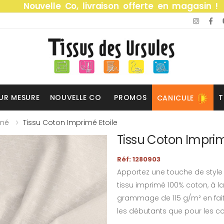
Nouvelle Co, livraison offerte en magasin !
UR MESURE
NOUVELLE CO
PROMOS
T
CANICULE
imé
Tissu Coton Imprimé Etoile
Tissu Coton Imprim
Réf: 1280903
Apportez une touche de style 
tissu imprimé 100% coton, à la
grammage de 115 g/m² en fait un
les débutants que pour les cou