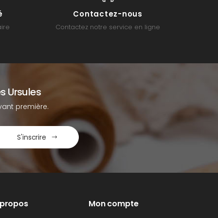
é
Contactez-nous
ire
Contactez notre service en ligne
s Ursules
ant première.
S'inscrire
 propos
Mon compte