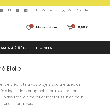
Mon Compte
Nos Magasins
0
0
Ma liste d'envie
0,00 €
ISSUS À 2.99€
TUTORIELS
é Etoile
et de créativité à vos projets couture avec ce
 fois léger, doux et agréable au toucher. Son
 tissu facile à travailler, idéal aussi bien pour
turiers confirmés...