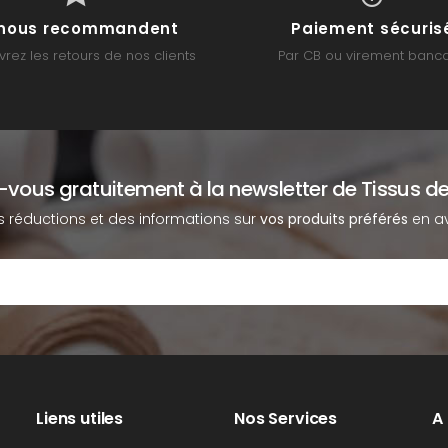
s nous recommandent
Paiement sécuris
rez les retours de nos clients
Par CB ou virement banca
z-vous gratuitement à la newsletter de Tissus de
s réductions et des informations sur
vos produits préférés
en av
Liens utiles
Nos Services
A