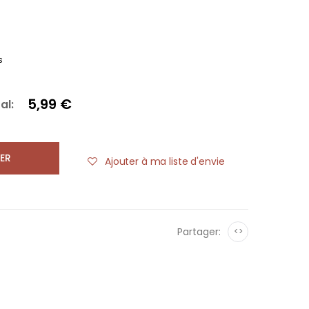
s
5,99 €
al:
ER
Ajouter à ma liste d'envie
Partager:
<>