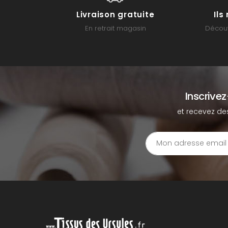
Livraison gratuite
Il
En retrait magasin
Découv
Inscrive
et recevez de