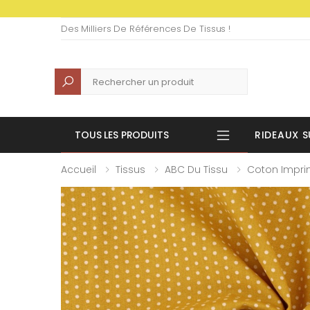
Des Milliers De Références De Tissus !
Recherche
TOUS LES PRODUITS
RIDEAUX S
Accueil
Tissus
ABC Du Tissu
Coton Impr