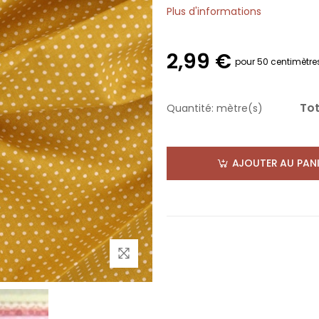
Plus d'informations
2,99 €
pour 50 centimètre
Tot
Quantité:
mètre(s)
AJOUTER AU PANI