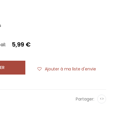
s
5,99 €
al:
ER
Ajouter à ma liste d'envie
Partager:
<>