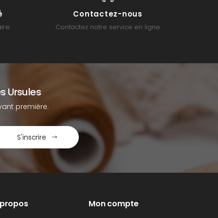
é
Contactez-nous
ire
Contactez notre service en ligne
s Ursules
ant première.
S'inscrire
 propos
Mon compte