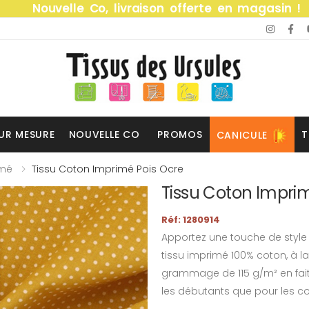
Nouvelle Co, livraison offerte en magasin !
UR MESURE
NOUVELLE CO
PROMOS
T
CANICULE
imé
Tissu Coton Imprimé Pois Ocre
Tissu Coton Impri
Réf: 1280914
Apportez une touche de style 
tissu imprimé 100% coton, à la
grammage de 115 g/m² en fait un
les débutants que pour les cou