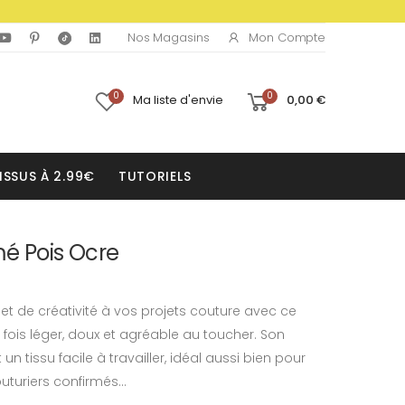
Mon Compte
Nos Magasins
0
0
Ma liste d'envie
0,00 €
ISSUS À 2.99€
TUTORIELS
mé Pois Ocre
et de créativité à vos projets couture avec ce
 fois léger, doux et agréable au toucher. Son
 tissu facile à travailler, idéal aussi bien pour
turiers confirmés...