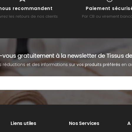
s nous recommandent
Paiement sécuris
rez les retours de nos clients
Par CB ou virement banca
z-vous gratuitement à la newsletter de Tissus de
s réductions et des informations sur
vos produits préférés
en av
Liens utiles
Nos Services
A