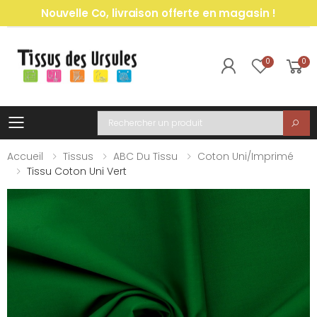
Nouvelle Co, livraison offerte en magasin !
0
0
Toggle mobile menu
Recherche
Accueil
Tissus
ABC Du Tissu
Coton Uni/imprimé
Tissu Coton Uni Vert