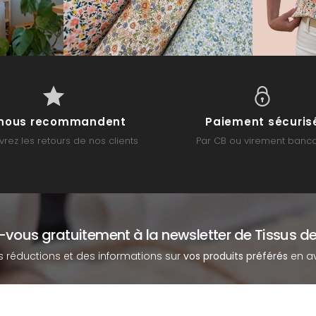
s nous recommandent
Paiement sécuris
rez les retours de nos clients
Par CB ou virement banca
z-vous gratuitement à la newsletter de Tissus de
s réductions et des informations sur
vos produits préférés
en av