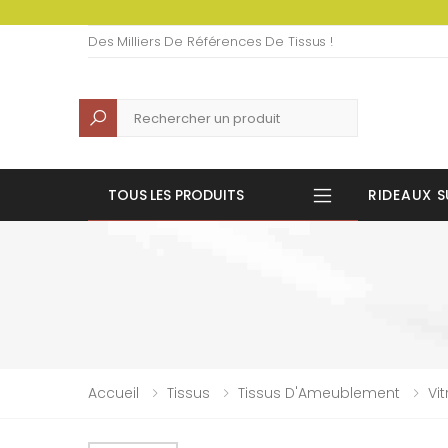
Des Milliers De Références De Tissus !
Recherche
TOUS LES PRODUITS
RIDEAUX S
Accueil
Tissus
Tissus D'Ameublement
Vi