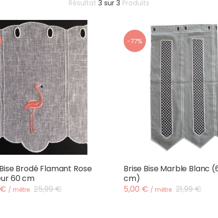
Résultat
3
sur
3
Produits
-77%
 Bise Brodé Flamant Rose
Brise Bise Marble Blanc (
eur 60 cm
cm)
 €
25,99 €
5,00 €
21,99 €
/ mètre
/ mètre