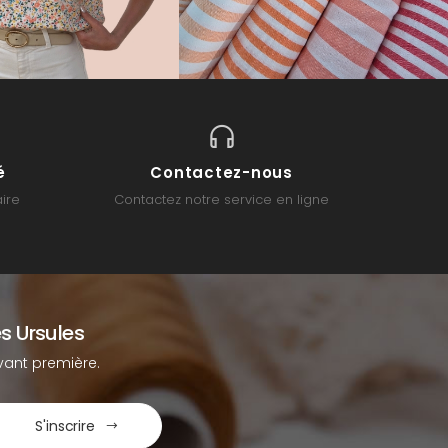
é
Contactez-nous
ire
Contactez notre service en ligne
s Ursules
ant première.
S'inscrire